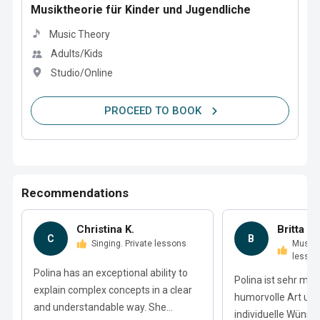
Musiktheorie für Kinder und Jugendliche
Music Theory
Adults/Kids
Studio/Online
PROCEED TO BOOK
Recommendations
Christina K.
Britta B.
C
B
Singing. Private lessons
Music Theory. Private
lesson
Polina has an exceptional ability to
Polina ist sehr mot
explain complex concepts in a clear
humorvolle Art und
and understandable way. She...
individuelle Wünsch