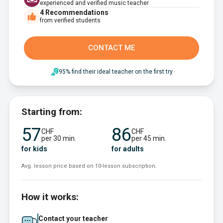
experienced and verified music teacher
4
Recommendations
from verified students
CONTACT ME
95% find their ideal teacher on the first try
Starting from:
57
86
CHF
CHF
per 30 min.
per 45 min.
for kids
for adults
Avg. lesson price based on 10-lesson subscription.
How it works:
Contact your teacher