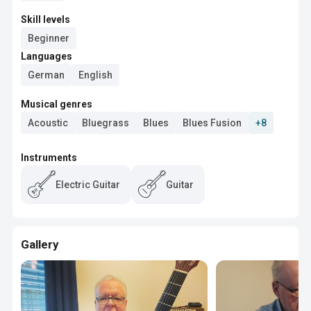
Skill levels
Beginner
Languages
German
English
Musical genres
Acoustic
Bluegrass
Blues
Blues Fusion
+8
Instruments
Electric Guitar
Guitar
Gallery