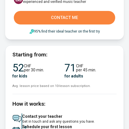
experienced and verified music teacher
CONTACT ME
95% find their ideal teacher on the first try
Starting from:
52
71
CHF
CHF
per 30 min.
per 45 min.
for kids
for adults
Avg. lesson price based on 10-lesson subscription.
How it works:
Contact your teacher
Get in touch and ask any questions you have.
Schedule your first lesson