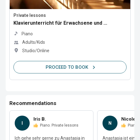
Private lessons
Klavierunterricht für Erwachsene und ...
Piano
Adults/Kids
Studio/Online
PROCEED TO BOOK
Recommendations
Iris B.
Nicole S
I
N
Piano. Private lessons
Piano.
Ich gehe sehr gerne zu Anastasia in
Anastasia ist eine 