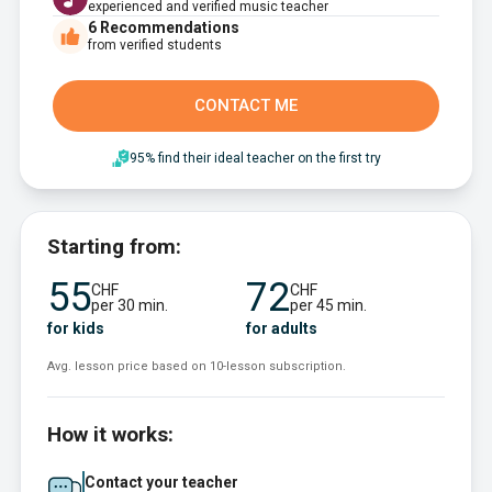
experienced and verified music teacher
6
Recommendations
from verified students
CONTACT ME
95% find their ideal teacher on the first try
Starting from:
55
72
CHF
CHF
per 30 min.
per 45 min.
for kids
for adults
Avg. lesson price based on 10-lesson subscription.
How it works:
Contact your teacher