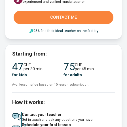
experienced and verified music teacher
CONTACT ME
95% find their ideal teacher on the first try
Starting from:
47
75
CHF
CHF
per 30 min.
per 45 min.
for kids
for adults
Avg. lesson price based on 10-lesson subscription.
How it works:
Contact your teacher
Get in touch and ask any questions you have.
Schedule your first lesson