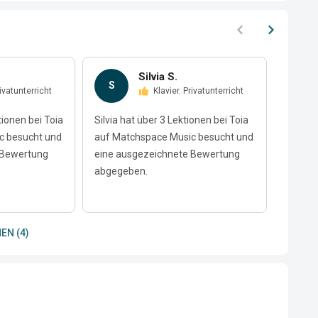
Silvia S.
S
A
Privatunterricht
Klavier. Privatunterricht
tionen bei Toia
Silvia hat über 3 Lektionen bei Toia
Aagany
c besucht und
auf Matchspace Music besucht und
Toia a
 Bewertung
eine ausgezeichnete Bewertung
besuch
abgegeben.
Bewert
EN (4)