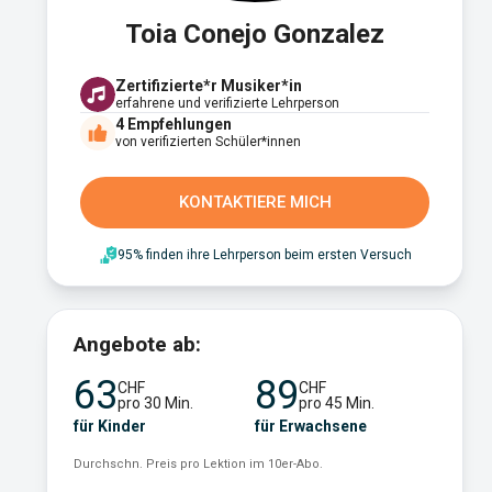
Toia Conejo Gonzalez
Zertifizierte*r Musiker*in
erfahrene und verifizierte Lehrperson
4
Empfehlungen
von verifizierten Schüler*innen
KONTAKTIERE MICH
95% finden ihre Lehrperson beim ersten Versuch
Angebote ab:
63
89
CHF
CHF
pro 30 Min.
pro 45 Min.
für Kinder
für Erwachsene
Durchschn. Preis pro Lektion im 10er-Abo.