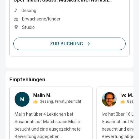
Gesang
Erwachsene/Kinder
Studio
ZUR BUCHUNG
Empfehlungen
Malin M.
Ivo M.
M
Gesang. Privatunterricht
Gesan
Malin hat über 4 Lektionen bei
Ivo hat über 16 Lek
Susannah auf Matchspace Music
Susannah auf Mat
besucht und eine ausgezeichnete
besucht und eine 
Bewertung abgegeben.
Bewertung abgege