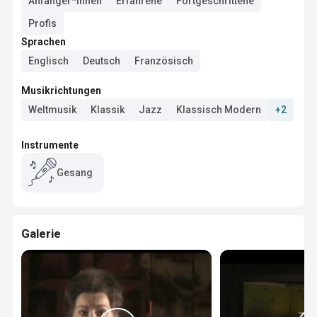
Anfänger*innen
Erfahrene
Fortgeschrittene
Profis
Sprachen
Englisch
Deutsch
Französisch
Musikrichtungen
Weltmusik
Klassik
Jazz
Klassisch Modern
+2
Instrumente
Gesang
Galerie