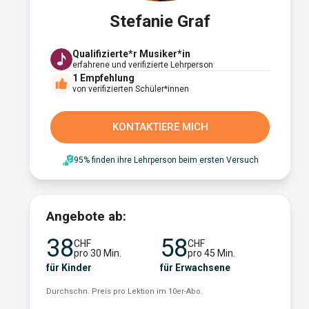
Stefanie Graf
Qualifizierte*r Musiker*in
erfahrene und verifizierte Lehrperson
1
Empfehlung
von verifizierten Schüler*innen
KONTAKTIERE MICH
95% finden ihre Lehrperson beim ersten Versuch
Angebote ab:
38
58
CHF
CHF
pro 30 Min.
pro 45 Min.
für Kinder
für Erwachsene
Durchschn. Preis pro Lektion im 10er-Abo.