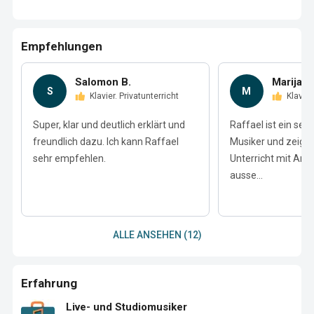
Empfehlungen
Salomon B.
Marijana
S
M
Klavier. Privatunterricht
Klavie
Super, klar und deutlich erklärt und
Raffael ist ein seh
freundlich dazu. Ich kann Raffael
Musiker und zeigt
sehr empfehlen.
Unterricht mit Anfä
ausse...
ALLE ANSEHEN (12)
Erfahrung
Live- und Studiomusiker