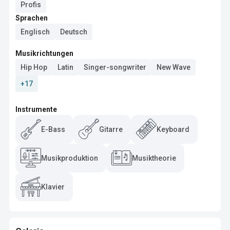
Profis
Sprachen
Englisch
Deutsch
Musikrichtungen
Hip Hop
Latin
Singer-songwriter
New Wave
+17
Instrumente
E-Bass
Gitarre
Keyboard
Musikproduktion
Musiktheorie
Klavier