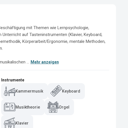
 Beschäftigung mit Themen wie Lernpsychologie, 
terricht auf Tasteninstrumenten (Klavier, Keyboard, 
bemethodik, Körperarbeit/Ergonomie, mentale Methoden, 
.

musikalischen ...
Mehr anzeigen
Instrumente
Kammermusik
Keyboard
Musiktheorie
Orgel
Klavier