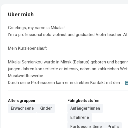
Über mich
Greetings, my name is Mikalai!

I'm a professional solo violinist and graduated Violin teacher. At
Mein Kurzlebenslauf:

Mikalai Semiankou wurde in Minsk (Belarus) geboren und begann i
jungen Jahren konzertierte er intensiv, nahm an zahlreichen Wettb
Musikwettbewerbe.

Durch seine Professoren kam er in direkten Kontakt mit den ...
M
Altersgruppen
Fähigkeitsstufen
Erwachsene
Kinder
Anfänger*innen
Erfahrene
Fortgeschrittene
Profis