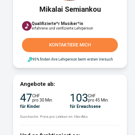
Mikalai Semiankou
Qualifizierte*r Musiker*in
erfahrene und verifizierte Lehrperson
KONTAKTIERE MICH
95% finden ihre Lehrperson beim ersten Versuch
Angebote ab:
47
103
CHF
CHF
pro 30 Min.
pro 45 Min.
für Kinder
für Erwachsene
Durchschn. Preis pro Lektion im 10er-Abo.