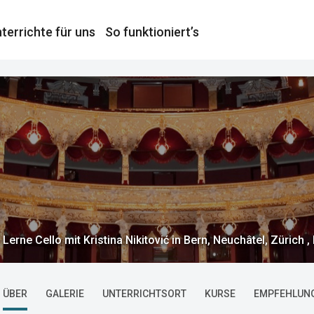
terrichte für uns
So funktioniert’s
Lerne Cello mit Kristina Nikitović in Bern, Neuchâtel, Zürich
ÜBER
GALERIE
UNTERRICHTSORT
KURSE
EMPFEHLUN