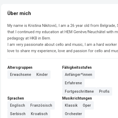
Über mich
My name is Kristina Nikitović, I am a 26 year old from Belgrade, S
that I continued my education at HEM Genève/Neuchâtel with mas
pedagogy at HKB in Bern. 

I am very passionate about cello and music, I am a hard worker a
love to share my experience, love and passion for cello and mus
Altersgruppen
Fähigkeitsstufen
Erwachsene
Kinder
Anfänger*innen
Erfahrene
Fortgeschrittene
Profis
Sprachen
Musikrichtungen
Englisch
Französisch
Klassik
Oper
Serbisch
Kroatisch
Orchester