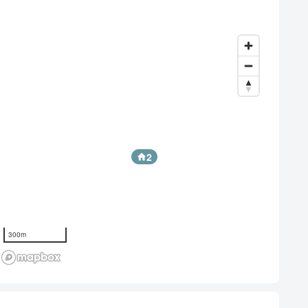
2
300m