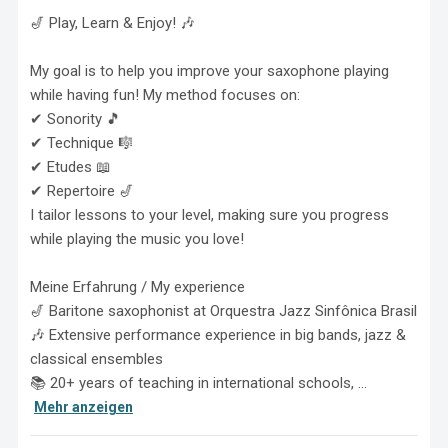
🎷 Play, Learn & Enjoy! 🎶

My goal is to help you improve your saxophone playing 
while having fun! My method focuses on:

✔ Sonority 🎵

✔ Technique 🎼

✔ Etudes 📖

✔ Repertoire 🎷

I tailor lessons to your level, making sure you progress 
while playing the music you love!

Meine Erfahrung / My experience

🎷 Baritone saxophonist at Orquestra Jazz Sinfônica Brasil

🎶 Extensive performance experience in big bands, jazz & 
classical ensembles

📚 20+ years of teaching in international schools, ...
Mehr anzeigen