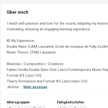
Über mich
I teach with passion and love for the sound, adapting my lessons
motivating, ensuring an engaging learning experience.

🎼 My Experience

Double Bass: EJMA Lausanne, Ecole de musique de Pully, Ecolint
Music Theory: CFMS Lausanne

Musician / Composition / Creations:

Fabien Sevilla Double Bass Solo (Jazz/Contemporary Music/Impr
Format A'3 (Jazz-CH)

Thierry Romanens and Format A'3 (Jazz/slam-CH)

Jérôme ...
Mehr anzeigen
Altersgruppen
Fähigkeitsstufen