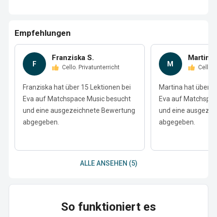
Empfehlungen
Franziska S.
Martina 
F
M
Cello. Privatunterricht
Cello.
Franziska hat über 15 Lektionen bei
Martina hat über 1
Eva auf Matchspace Music besucht
Eva auf Matchspac
und eine ausgezeichnete Bewertung
und eine ausgezei
abgegeben.
abgegeben.
ALLE ANSEHEN (5)
So funktioniert es