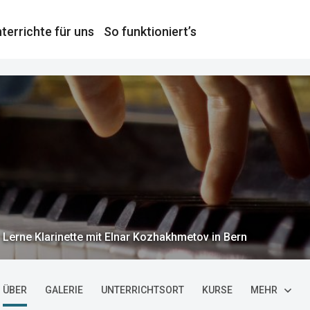
terrichte für uns
So funktioniert’s
Lerne Klarinette mit Elnar Kozhakhmetov in Bern
ÜBER
GALERIE
UNTERRICHTSORT
KURSE
MEHR