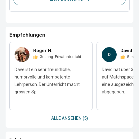
Empfehlungen
Roger H.
David K.
D
Gesang. Privatunterricht
Gesan
Dave ist ein sehr freundliche,
David hat über 3 Le
humorvolle und kompetente
auf Matchspace Mu
Lehrperson. Der Unterricht macht
eine ausgezeichne
grossen Sp...
abgegeben.
ALLE ANSEHEN (5)