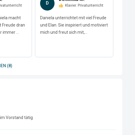
D
M
Privatunterricht
Klavier. Privatunterricht
niela macht
Daniela unterrichtet mit viel Freude
Die Kla
it Freude dran
und Elan. Sie inspiriert und motiviert
lehrrei
r immer ...
mich und freut sich mit,...
versteh
EN (8)
m Vorstand tätig 