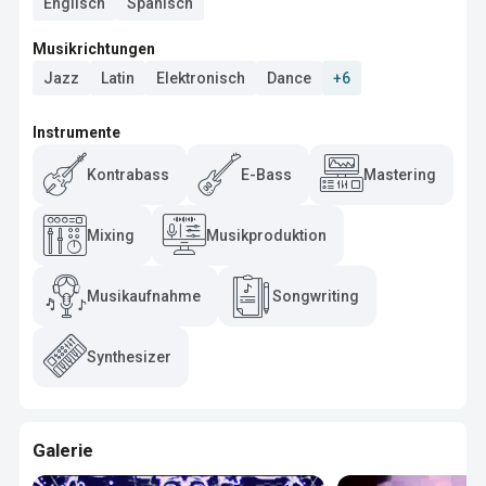
Englisch
Spanisch
Musikrichtungen
Jazz
Latin
Elektronisch
Dance
+6
Instrumente
Kontrabass
E-Bass
Mastering
Mixing
Musikproduktion
Musikaufnahme
Songwriting
Synthesizer
Galerie