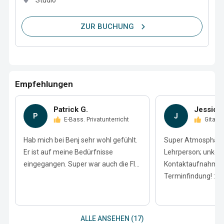
Studio
ZUR BUCHUNG
Empfehlungen
Patrick G.
Jessica 
P
J
E-Bass. Privatunterricht
Gitarr
Hab mich bei Benj sehr wohl gefühlt.
Super Atmosphäre;
Er ist auf meine Bedürfnisse
Lehrperson; unkomp
eingegangen. Super war auch die Fl...
Kontaktaufnahme; 
Terminfindung! :-)
ALLE ANSEHEN (17)