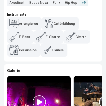
Akustisch
Bossa Nova
Funk
Hip Hop
+9
Instrumente
Arrangieren
Gehörbildung
E-Bass
E-Gitarre
Gitarre
Perkussion
Ukulele
Galerie