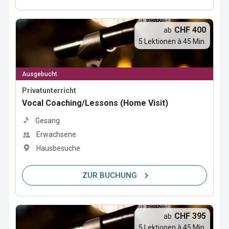
CHF 400
ab
5 Lektionen à 45 Min.
Ausgebucht
Privatunterricht
Vocal Coaching/Lessons (Home Visit)
Gesang
Erwachsene
Hausbesuche
ZUR BUCHUNG
CHF 395
ab
5 Lektionen à 45 Min.