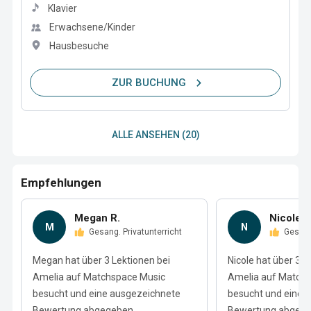
Klavier
Erwachsene/Kinder
Hausbesuche
ZUR BUCHUNG
ALLE ANSEHEN (20)
Empfehlungen
Megan R.
Nicole R
M
N
Gesang. Privatunterricht
Gesan
Megan hat über 3 Lektionen bei
Nicole hat über 3 L
Amelia auf Matchspace Music
Amelia auf Match
besucht und eine ausgezeichnete
besucht und eine 
Bewertung abgegeben.
Bewertung abgege