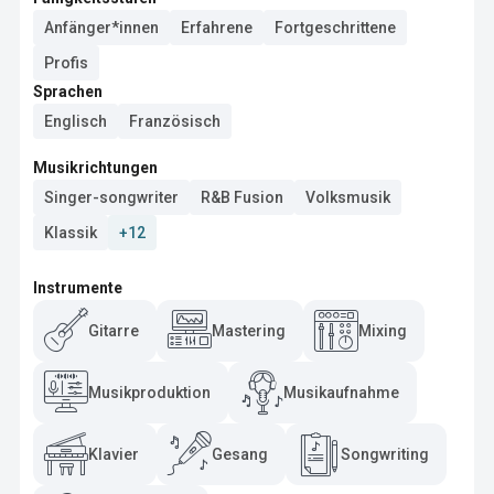
Anfänger*innen
Erfahrene
Fortgeschrittene
Profis
Sprachen
Englisch
Französisch
Musikrichtungen
Singer-songwriter
R&B Fusion
Volksmusik
Klassik
+12
Instrumente
Gitarre
Mastering
Mixing
Musikproduktion
Musikaufnahme
Klavier
Gesang
Songwriting