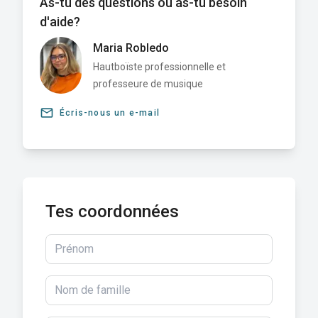
As-tu des questions ou as-tu besoin
d'aide?
Maria Robledo
Hautboïste professionnelle et
professeure de musique
email
Écris-nous un e-mail
Tes coordonnées