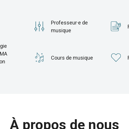
Professeur·e de
musique
gie
 MA
Cours de musique
ion
À propos de nous