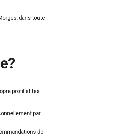
 Morges, dans toute
e?
re profil et tes
rsonnellement par
recommandations de