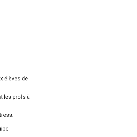
aux élèves de
t les profs à
tress.
uipe