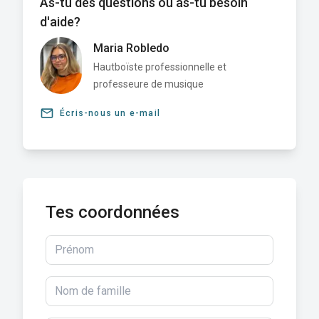
As-tu des questions ou as-tu besoin
d'aide?
Maria Robledo
Hautboïste professionnelle et
professeure de musique
email
Écris-nous un e-mail
Tes coordonnées