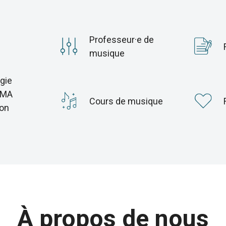
Professeur·e de
musique
gie
 MA
Cours de musique
ion
À propos de nous