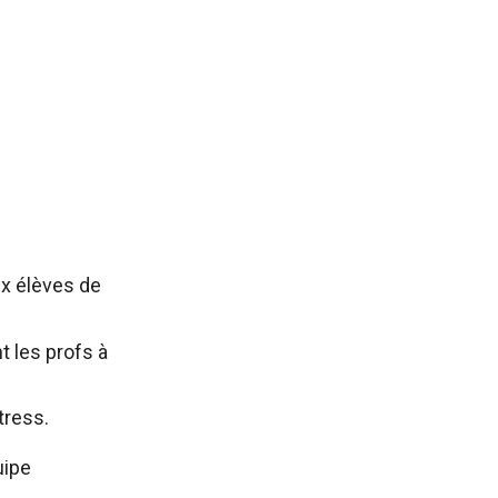
aux élèves de
t les profs à
tress.
uipe