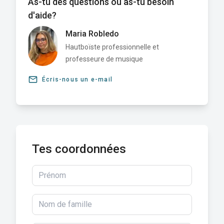
As-tu des questions ou as-tu besoin
d'aide?
Maria Robledo
Hautboïste professionnelle et
professeure de musique
email
Écris-nous un e-mail
Tes coordonnées