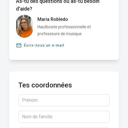
As-tu des questions ou as-tu besoin
d'aide?
Maria Robledo
Hautboïste professionnelle et
professeure de musique
email
Écris-nous un e-mail
Tes coordonnées