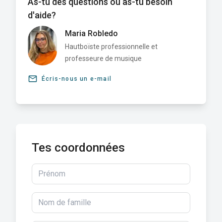
As-tu des questions ou as-tu besoin
d'aide?
Maria Robledo
Hautboïste professionnelle et
professeure de musique
email
Écris-nous un e-mail
Tes coordonnées