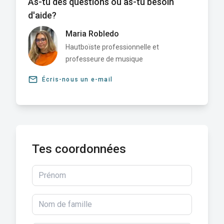
As-tu des questions ou as-tu besoin
d'aide?
Maria Robledo
Hautboïste professionnelle et
professeure de musique
email
Écris-nous un e-mail
Tes coordonnées