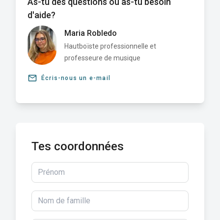
As-tu des questions ou as-tu besoin
d'aide?
Maria Robledo
Hautboïste professionnelle et
professeure de musique
email
Écris-nous un e-mail
Tes coordonnées