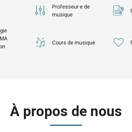
Professeur·e de
musique
gie
 MA
Cours de musique
ion
À propos de nous