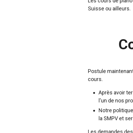
Les cours de piano 
Suisse ou ailleurs.
C
Postule maintenant
cours.
Après avoir te
l'un de nos pr
Notre politiqu
la SMPV et ser
Les demandes des é