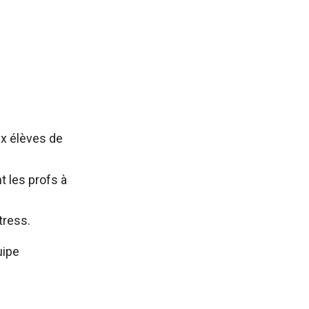
aux élèves de
t les profs à
tress.
uipe