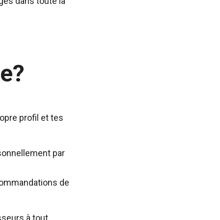
ges dans toute la
e?
re profil et tes
rsonnellement par
recommandations de
seurs à tout