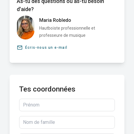
As-tu des questions ou as-tu besoin
d'aide?
Maria Robledo
Hautboïste professionnelle et
professeure de musique
email
Écris-nous un e-mail
Tes coordonnées