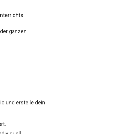
nterrichts
n der ganzen
s
c und erstelle dein
rt.
dividuell