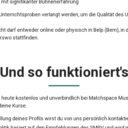
 mit signifikanter Bühnenerfahrung
Unterrichtsproben verlangt werden, um die Qualität des U
cht darf entweder online oder physisch in Belp (Bern), in
swo stattfinden.
Und so funktioniert'
heute kostenlos und unverbindlich bei Matchspace Musi
deine Kurse.
llung deines Profils wirst du von uns persönlich kontaktie
litik basiert auf den Empfehlungen des SMPV und wird in