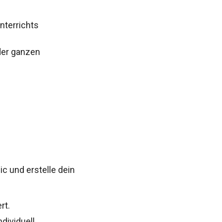
nterrichts
 der ganzen
s
c und erstelle dein
rt.
dividuell